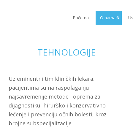
Početna
O nama
Us
TEHNOLOGIJE
Uz eminentni tim kliničkih lekara,
pacijentima su na raspolaganju
najsavremenije metode i oprema za
dijagnostiku, hirurško i konzervativno
lečenje i prevenciju očnih bolesti, kroz
brojne subspecijalizacije.