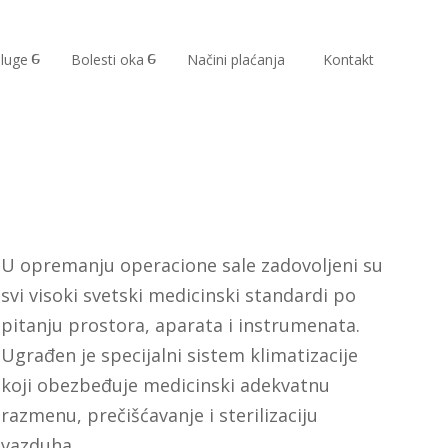
luge
Bolesti oka
Načini plaćanja
Kontakt
U opremanju operacione sale zadovoljeni su
svi visoki svetski medicinski standardi po
pitanju prostora, aparata i instrumenata.
Ugrađen je specijalni sistem klimatizacije
koji obezbeđuje medicinski adekvatnu
razmenu, prečišćavanje i sterilizaciju
vazduha.