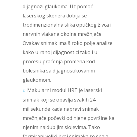
dijagnozi glaukoma. Uz pomoć
laserskog skenera dobija se
trodimenzionalna slika optičkog živca i
nervnih vlakana okolne mrežnjače.
Ovakav snimak ima široko polje analize
kako u ranoj dijagnostici tako i u
procesu praćenja promena kod
bolesnika sa dijagnostikovanim
glaukomom.
Makularni modul HRT je laserski
snimak koji se obavlja svakih 24
milisekunde kada napravi snimak
mrežnjače počevši od njene površine ka
njenim najdubljim slojevima. Tako
formirani veliki broj snimaka se spaja