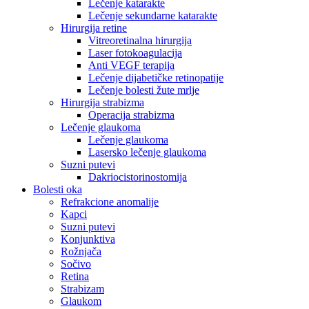
Lečenje katarakte
Lečenje sekundarne katarakte
Hirurgija retine
Vitreoretinalna hirurgija
Laser fotokoagulacija
Anti VEGF terapija
Lečenje dijabetičke retinopatije
Lečenje bolesti žute mrlje
Hirurgija strabizma
Operacija strabizma
Lečenje glaukoma
Lečenje glaukoma
Lasersko lečenje glaukoma
Suzni putevi
Dakriocistorinostomija
Bolesti oka
Refrakcione anomalije
Kapci
Suzni putevi
Konjunktiva
Rožnjača
Sočivo
Retina
Strabizam
Glaukom