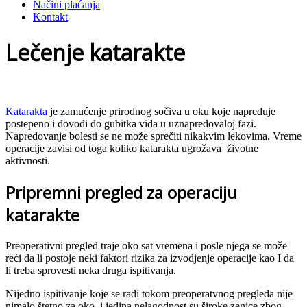
Načini plaćanja
Kontakt
Lečenje katarakte
Katarakta
je zamućenje prirodnog sočiva u oku koje napreduje
postepeno i dovodi do gubitka vida u uznapredovaloj fazi.
Napredovanje bolesti se ne može sprečiti nikakvim lekovima. Vreme
operacije zavisi od toga koliko katarakta ugrožava životne
aktivnosti.
Pripremni pregled za operaciju
katarakte
Preoperativni pregled traje oko sat vremena i posle njega se može
reći da li postoje neki faktori rizika za izvodjenje operacije kao I da
li treba sprovesti neka druga ispitivanja.
Nijedno ispitivanje koje se radi tokom preoperatvnog pregleda nije
nimalo štetno za oko, i jedina nelagodnost su široke zenice zbog