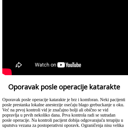
Oporavak posle operacije katarakte
Oporavak posle operacije katarakte je brz i komforan. Neki pacijenti
posle prestanka lokalne anestezije osećaju blago grebuckanje u oku.
Već na prvoj kontroli vid je značajno bolji ali obično se vid
popravlja u prvih nekoliko dana. Prva kontrola radi se sutradan
posle operacije. Na kontroli pacijent dobija odgovarajuću terapiju u
uputstva vezana za postoperativni oporavk. Ograničenja nisu velika