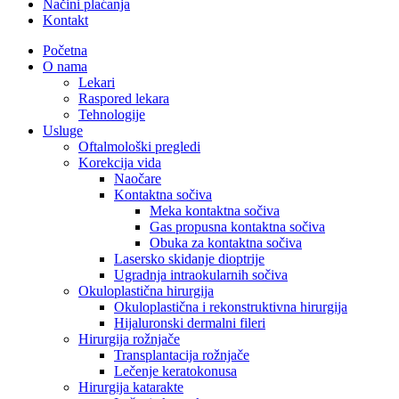
Načini plaćanja
Kontakt
Početna
O nama
Lekari
Raspored lekara
Tehnologije
Usluge
Oftalmološki pregledi
Korekcija vida
Naočare
Kontaktna sočiva
Meka kontaktna sočiva
Gas propusna kontaktna sočiva
Obuka za kontaktna sočiva
Lasersko skidanje dioptrije
Ugradnja intraokularnih sočiva
Okuloplastična hirurgija
Okuloplastična i rekonstruktivna hirurgija
Hijaluronski dermalni fileri
Hirurgija rožnjače
Transplantacija rožnjače
Lečenje keratokonusa
Hirurgija katarakte