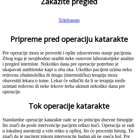
Zakažite pregled
Telefonom
Pripreme pred operaciju katarakte
Pre operacije mora se proveriti i opšte zdravstveno stanje pacijenta.
Zbog toga je neophodno uraditi neke osnovne laboratorijske analize
i pregled interniste. Nekoliko dana pre operacije potrebno je
ukapavati antibiotske kapi u oba oka. Ukoliko pacijent uzima neku
redovnu oftalmološku ili drugu (internističku) terapiju mora
obavestiti lekara o tome. Lekar će odlučiti da li se terapija može
uzimati redovno ili neke lekove treba ukinuti nekoliko dana pre
operacije.
Tok operacije katarakte
Standardne operacije katarakte rade se po principu dnevne hirurgije
što znači da posle intervencije pacijent odlazi kući. Operacija se radi
u lokalnoj anesteziji a vrlo retko u opštoj, što će proceniti hirurg. To
znači da je pacijent tokom intervencije budan ali ne oseća bol. Pre