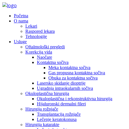
Početna
O nama
Lekari
Raspored lekara
Tehnologije
Usluge
Oftalmološki pregledi
Korekcija vida
Naočare
Kontaktna sočiva
Meka kontaktna sočiva
Gas propusna kontaktna sočiva
Obuka za kontaktna sočiva
Lasersko skidanje dioptrije
Ugradnja intraokularnih sočiva
Okuloplastična hirurgija
Okuloplastična i rekonstruktivna hirurgija
Hijaluronski dermalni fileri
Hirurgija rožnjače
Transplantacija rožnjače
Lečenje keratokonusa
Hirurgija katarakte