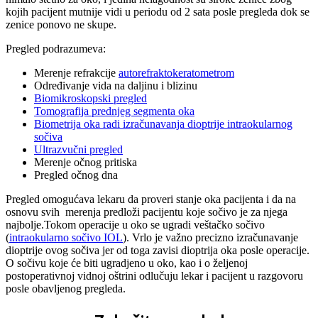
kojih pacijent mutnije vidi u periodu od 2 sata posle pregleda dok se
zenice ponovo ne skupe.
Pregled podrazumeva:
Merenje refrakcije
autorefraktokeratometrom
Određivanje vida na daljinu i blizinu
Biomikroskopski pregled
Tomografija prednjeg segmenta oka
Biometrija oka radi izračunavanja dioptrije intraokularnog
sočiva
Ultrazvučni pregled
Merenje očnog pritiska
Pregled očnog dna
Pregled omogućava lekaru da proveri stanje oka pacijenta i da na
osnovu svih merenja predloži pacijentu koje sočivo je za njega
najbolje.Tokom operacije u oko se ugradi veštačko sočivo
(
intraokularno sočivo IOL
). Vrlo je važno precizno izračunavanje
dioptrije ovog sočiva jer od toga zavisi dioptrija oka posle operacije.
O sočivu koje će biti ugradjeno u oko, kao i o željenoj
postoperativnoj vidnoj oštrini odlučuju lekar i pacijent u razgovoru
posle obavljenog pregleda.