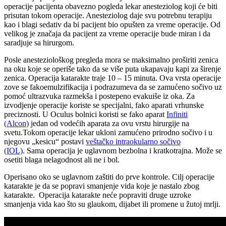
operacije pacijenta obavezno pogleda lekar anesteziolog koji će biti
prisutan tokom operacije. Anesteziolog daje svu potrebnu terapiju
kao i blagi sedativ da bi pacijent bio opušten za vreme operacije. Od
velikog je značaja da pacijent za vreme operacije bude miran i da
saradjuje sa hirurgom.
Posle anesteziološkog pregleda mora se maksimalno proširiti zenica
na oku koje se operiše tako da se više puta ukapavaju kapi za širenje
zenica. Operacija katarakte traje 10 – 15 minuta. Ova vrsta operacije
zove se fakoemulzifikacija i podrazumeva da se zamućeno sočivo uz
pomoć ultrazvuka razmekša i postepeno evakuiše iz oka. Za
izvodjenje operacije koriste se specijalni, fako aparati vrhunske
preciznosti. U Oculus bolnici koristi se fako aparat
Infiniti
(Alcon)
jedan od vodećih aparata za ovu vrstu hirurgije na
svetu.Tokom operacije lekar ukloni zamućeno prirodno sočivo i u
njegovu „kesicu“ postavi
veštačko intraokularno sočivo
(IOL)
. Sama operacija je uglavnom bezbolna i kratkotrajna. Može se
osetiti blaga nelagodnost ali ne i bol.
Operisano oko se uglavnom zaštiti do prve kontrole. Cilj operacije
katarakte je da se popravi smanjenje vida koje je nastalo zbog
katarakte. Operacija katarakte neće popraviti druge uzroke
smanjenja vida kao što su glaukom, dijabet ili promene u žutoj mrlji.