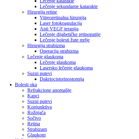
Lečenje katarakte
Lečenje sekundarne katarakte
Hirurgija retine
Vitreoretinalna hirurgija
Laser fotokoagulacija
Anti VEGF terapija
Lečenje dijabetičke retinopatije
Lečenje bolesti žute mrlje
Hirurgija strabizma
Operacija strabizma
Lečenje glaukoma
Lečenje glaukoma
Lasersko lečenje glaukoma
Suzni putevi
Dakriocistorinostomija
Bolesti oka
Refrakcione anomalije
Kapci
Suzni putevi
Konjunktiva
Rožnjača
Sočivo
Retina
Strabizam
Glaukom