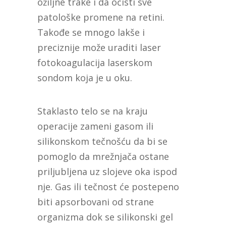
ožiljne trake i da očisti sve
patološke promene na retini.
Takođe se mnogo lakše i
preciznije može uraditi laser
fotokoagulacija laserskom
sondom koja je u oku.
Staklasto telo se na kraju
operacije zameni gasom ili
silikonskom tečnošću da bi se
pomoglo da mrežnjača ostane
priljubljena uz slojeve oka ispod
nje. Gas ili tečnost će postepeno
biti apsorbovani od strane
organizma dok se silikonski gel