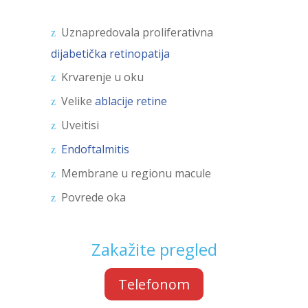
Uznapredovala proliferativna
dijabetička retinopatija
Krvarenje u oku
Velike
ablacije retine
Uveitisi
Endoftalmitis
Membrane u regionu macule
Povrede oka
Zakažite pregled
Telefonom