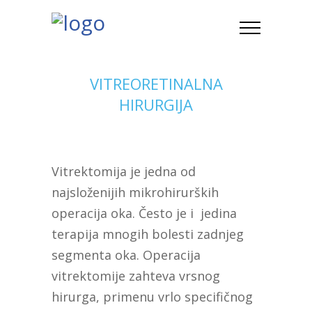
VITREORETINALNA
HIRURGIJA
Vitrektomija je jedna od
najsloženijih mikrohirurških
operacija oka. Često je i jedina
terapija mnogih bolesti zadnjeg
segmenta oka. Operacija
vitrektomije zahteva vrsnog
hirurga, primenu vrlo specifičnog