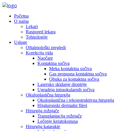
Početna
O nama
Lekari
Raspored lekara
Tehnologije
Usluge
Oftalmološki pregledi
Korekcija vida
Naočare
Kontaktna sočiva
Meka kontaktna sočiva
Gas propusna kontaktna sočiva
Obuka za kontaktna sočiva
Lasersko skidanje dioptrije
Ugradnja intraokularnih sočiva
Okuloplastična hirurgija
Okuloplastična i rekonstruktivna hirurgija
Hijaluronski dermalni fileri
Hirurgija rožnjače
Transplantacija rožnjače
Lečenje keratokonusa
Hirurgija katarakte