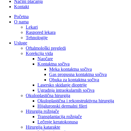
Načini plaćanja
Kontakt
Početna
O nama
Lekari
Raspored lekara
Tehnologije
Usluge
Oftalmološki pregledi
Korekcija vida
Naočare
Kontaktna sočiva
Meka kontaktna sočiva
Gas propusna kontaktna sočiva
Obuka za kontaktna sočiva
Lasersko skidanje dioptrije
Ugradnja intraokularnih sočiva
Okuloplastična hirurgija
Okuloplastična i rekonstruktivna hirurgija
Hijaluronski dermalni fileri
Hirurgija rožnjače
Transplantacija rožnjače
Lečenje keratokonusa
Hirurgija katarakte