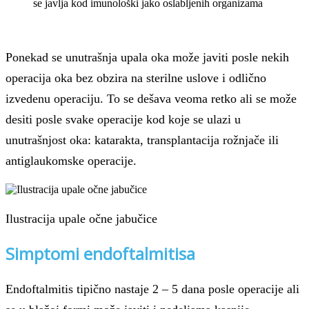
se javlja kod imunološki jako oslabljenih organizama
Ponekad se unutrašnja upala oka može javiti posle nekih
operacija oka bez obzira na sterilne uslove i odlično
izvedenu operaciju. To se dešava veoma retko ali se može
desiti posle svake operacije kod koje se ulazi u
unutrašnjost oka: katarakta, transplantacija rožnjače ili
antiglaukomske operacije.
Ilustracija upale očne jabučice
Simptomi endoftalmitisa
Endoftalmitis tipično nastaje 2 – 5 dana posle operacije ali