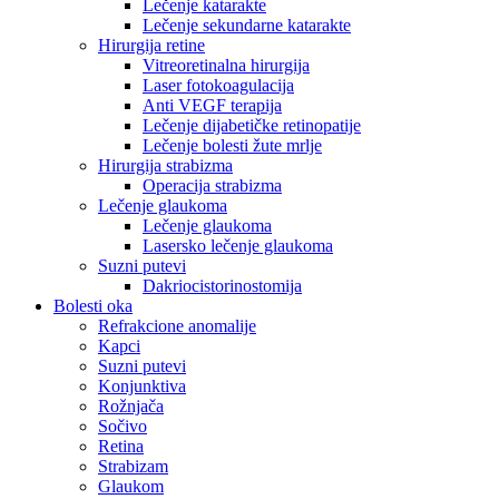
Lečenje katarakte
Lečenje sekundarne katarakte
Hirurgija retine
Vitreoretinalna hirurgija
Laser fotokoagulacija
Anti VEGF terapija
Lečenje dijabetičke retinopatije
Lečenje bolesti žute mrlje
Hirurgija strabizma
Operacija strabizma
Lečenje glaukoma
Lečenje glaukoma
Lasersko lečenje glaukoma
Suzni putevi
Dakriocistorinostomija
Bolesti oka
Refrakcione anomalije
Kapci
Suzni putevi
Konjunktiva
Rožnjača
Sočivo
Retina
Strabizam
Glaukom