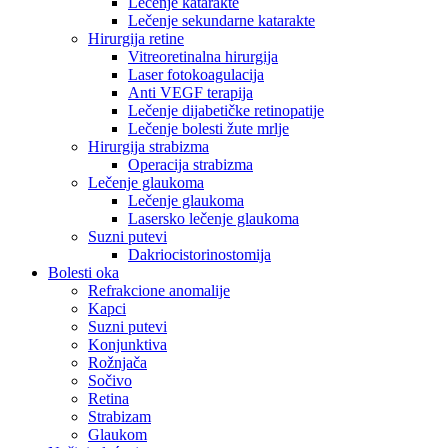
Lečenje katarakte
Lečenje sekundarne katarakte
Hirurgija retine
Vitreoretinalna hirurgija
Laser fotokoagulacija
Anti VEGF terapija
Lečenje dijabetičke retinopatije
Lečenje bolesti žute mrlje
Hirurgija strabizma
Operacija strabizma
Lečenje glaukoma
Lečenje glaukoma
Lasersko lečenje glaukoma
Suzni putevi
Dakriocistorinostomija
Bolesti oka
Refrakcione anomalije
Kapci
Suzni putevi
Konjunktiva
Rožnjača
Sočivo
Retina
Strabizam
Glaukom