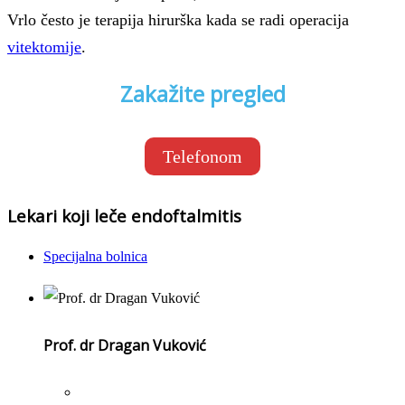
Vrlo često je terapija hirurška kada se radi operacija
vitektomije
.
Zakažite pregled
Telefonom
Lekari koji leče endoftalmitis
Specijalna bolnica
Prof. dr Dragan Vuković