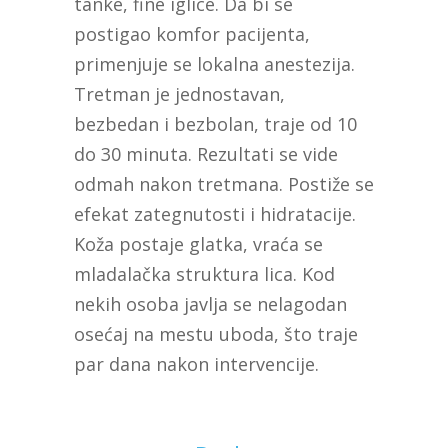
tanke, fine iglice. Da bi se
postigao komfor pacijenta,
primenjuje se lokalna anestezija.
Tretman je jednostavan,
bezbedan i bezbolan, traje od 10
do 30 minuta. Rezultati se vide
odmah nakon tretmana. Postiže se
efekat zategnutosti i hidratacije.
Koža postaje glatka, vraća se
mladalačka struktura lica. Kod
nekih osoba javlja se nelagodan
osećaj na mestu uboda, što traje
par dana nakon intervencije.