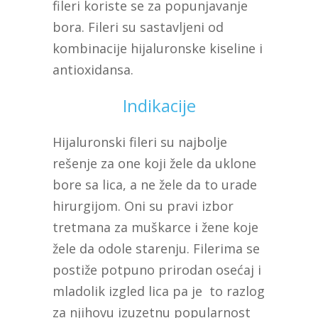
fileri koriste se za popunjavanje
bora. Fileri su sastavljeni od
kombinacije hijaluronske kiseline i
antioxidansa.
Indikacije
Hijaluronski fileri su najbolje
rešenje za one koji žele da uklone
bore sa lica, a ne žele da to urade
hirurgijom. Oni su pravi izbor
tretmana za muškarce i žene koje
žele da odole starenju. Filerima se
postiže potpuno prirodan osećaj i
mladolik izgled lica pa je to razlog
za njihovu izuzetnu popularnost