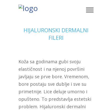
HIJALURONSKI DERMALNI
FILERI
Koža sa godinama gubi svoju
elastičnost i na njenoj površini
javljaju se prve bore. Vremenom,
bore postaju sve dublje i sve su
primetnije. Lice deluje umorno i
opušteno. To predstavlja estetski
problem. Hijaluronski dermalni