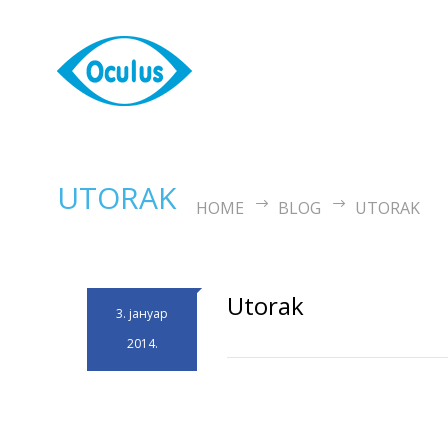
UTORAK
HOME
BLOG
UTORAK
Utorak
3. јануар
2014.