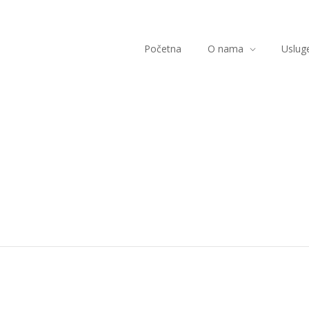
Početna
O nama
Uslug