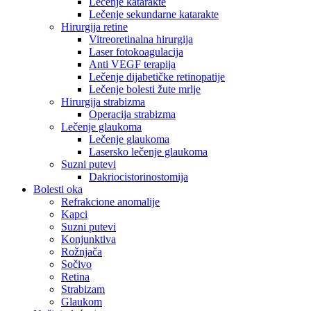
Lečenje katarakte
Lečenje sekundarne katarakte
Hirurgija retine
Vitreoretinalna hirurgija
Laser fotokoagulacija
Anti VEGF terapija
Lečenje dijabetičke retinopatije
Lečenje bolesti žute mrlje
Hirurgija strabizma
Operacija strabizma
Lečenje glaukoma
Lečenje glaukoma
Lasersko lečenje glaukoma
Suzni putevi
Dakriocistorinostomija
Bolesti oka
Refrakcione anomalije
Kapci
Suzni putevi
Konjunktiva
Rožnjača
Sočivo
Retina
Strabizam
Glaukom