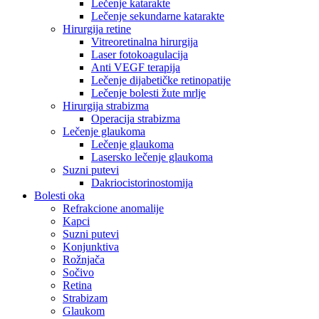
Lečenje katarakte
Lečenje sekundarne katarakte
Hirurgija retine
Vitreoretinalna hirurgija
Laser fotokoagulacija
Anti VEGF terapija
Lečenje dijabetičke retinopatije
Lečenje bolesti žute mrlje
Hirurgija strabizma
Operacija strabizma
Lečenje glaukoma
Lečenje glaukoma
Lasersko lečenje glaukoma
Suzni putevi
Dakriocistorinostomija
Bolesti oka
Refrakcione anomalije
Kapci
Suzni putevi
Konjunktiva
Rožnjača
Sočivo
Retina
Strabizam
Glaukom