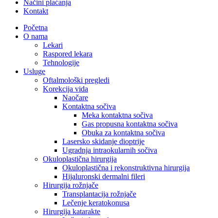
Načini plaćanja
Kontakt
Početna
O nama
Lekari
Raspored lekara
Tehnologije
Usluge
Oftalmološki pregledi
Korekcija vida
Naočare
Kontaktna sočiva
Meka kontaktna sočiva
Gas propusna kontaktna sočiva
Obuka za kontaktna sočiva
Lasersko skidanje dioptrije
Ugradnja intraokularnih sočiva
Okuloplastična hirurgija
Okuloplastična i rekonstruktivna hirurgija
Hijaluronski dermalni fileri
Hirurgija rožnjače
Transplantacija rožnjače
Lečenje keratokonusa
Hirurgija katarakte