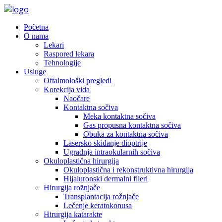
Početna
O nama
Lekari
Raspored lekara
Tehnologije
Usluge
Oftalmološki pregledi
Korekcija vida
Naočare
Kontaktna sočiva
Meka kontaktna sočiva
Gas propusna kontaktna sočiva
Obuka za kontaktna sočiva
Lasersko skidanje dioptrije
Ugradnja intraokularnih sočiva
Okuloplastična hirurgija
Okuloplastična i rekonstruktivna hirurgija
Hijaluronski dermalni fileri
Hirurgija rožnjače
Transplantacija rožnjače
Lečenje keratokonusa
Hirurgija katarakte