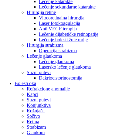
Lečenje katarakte
Lečenje sekundarne katarakte
Hirurgija retine
Vitreoretinalna hirurgija
Laser fotokoagulacija
Anti VEGF terapija
Lečenje dijabetičke retinopatije
Lečenje bolesti žute mrlje
Hirurgija strabizma
Operacija strabizma
Lečenje glaukoma
Lečenje glaukoma
Lasersko lečenje glaukoma
Suzni putevi
Dakriocistorinostomija
Bolesti oka
Refrakcione anomalije
Kapci
Suzni putevi
Konjunktiva
Rožnjača
Sočivo
Retina
Strabizam
Glaukom