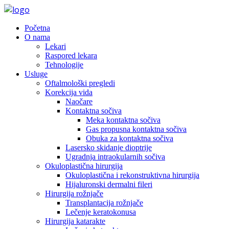
Početna
O nama
Lekari
Raspored lekara
Tehnologije
Usluge
Oftalmološki pregledi
Korekcija vida
Naočare
Kontaktna sočiva
Meka kontaktna sočiva
Gas propusna kontaktna sočiva
Obuka za kontaktna sočiva
Lasersko skidanje dioptrije
Ugradnja intraokularnih sočiva
Okuloplastična hirurgija
Okuloplastična i rekonstruktivna hirurgija
Hijaluronski dermalni fileri
Hirurgija rožnjače
Transplantacija rožnjače
Lečenje keratokonusa
Hirurgija katarakte