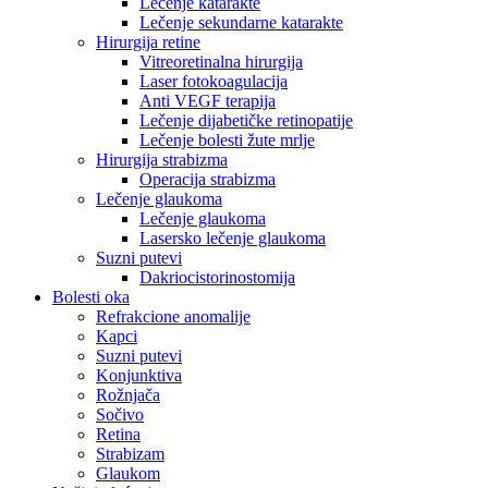
Lečenje katarakte
Lečenje sekundarne katarakte
Hirurgija retine
Vitreoretinalna hirurgija
Laser fotokoagulacija
Anti VEGF terapija
Lečenje dijabetičke retinopatije
Lečenje bolesti žute mrlje
Hirurgija strabizma
Operacija strabizma
Lečenje glaukoma
Lečenje glaukoma
Lasersko lečenje glaukoma
Suzni putevi
Dakriocistorinostomija
Bolesti oka
Refrakcione anomalije
Kapci
Suzni putevi
Konjunktiva
Rožnjača
Sočivo
Retina
Strabizam
Glaukom