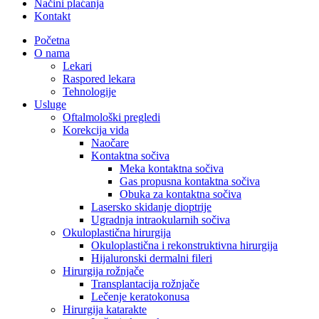
Načini plaćanja
Kontakt
Početna
O nama
Lekari
Raspored lekara
Tehnologije
Usluge
Oftalmološki pregledi
Korekcija vida
Naočare
Kontaktna sočiva
Meka kontaktna sočiva
Gas propusna kontaktna sočiva
Obuka za kontaktna sočiva
Lasersko skidanje dioptrije
Ugradnja intraokularnih sočiva
Okuloplastična hirurgija
Okuloplastična i rekonstruktivna hirurgija
Hijaluronski dermalni fileri
Hirurgija rožnjače
Transplantacija rožnjače
Lečenje keratokonusa
Hirurgija katarakte