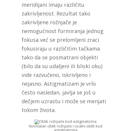
meridijani imaju različitu
zakrivljenost. Rezultat tako
zakrivljene rožnjače je
nemogućnost formiranja jednog
fokusa već se prelomljeni zraci
fokusiraju u različitim tačkama
tako da se posmatrani objekti
(bilo da su udaljeni ili bliski oku)
vide razvučeno, iskrivljeno i
nejasno. Astigmatizam je vrlo
često nasledan, javlja se još u
dečjem uzrastu i može se menjati
tokom života.
Normalan oblik rožnjače i ovalni oblik kod
astigmatizma