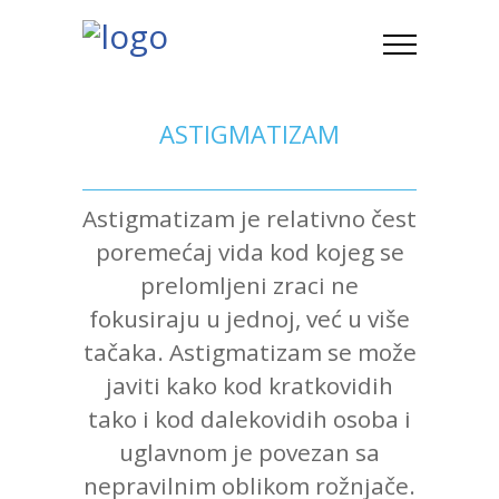
ASTIGMATIZAM
Astigmatizam je relativno čest
poremećaj vida kod kojeg se
prelomljeni zraci ne
fokusiraju u jednoj, već u više
tačaka. Astigmatizam se može
javiti kako kod kratkovidih
tako i kod dalekovidih osoba i
uglavnom je povezan sa
nepravilnim oblikom rožnjače.