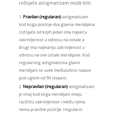
rožnjače astigmatizam može biti:
Pravilan (regularan)
astigmatizam
kod koga postoje dva glavna meridijana
rožnjače od kojih jedan ima najveću
zakrivljenost u odnosu na ostale a
drugi ima najmanju zakrivljenost u
odnosu na sve ostale meridijane. Kod
regularnog astigmatizma glavni
meridijani se uvek međusobno nalaze
pod uglom od 90 stepeni.
Nepravilan (iregularan)
astigmatizam
je onaj kod koga meridijani imaju
različitu zakrivljenost i među njima
nema pravilne pozicije. Iregularni