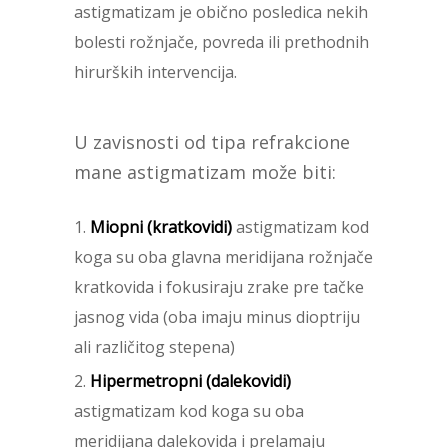
astigmatizam je obično posledica nekih
bolesti rožnjače, povreda ili prethodnih
hirurških intervencija.
U zavisnosti od tipa refrakcione
mane astigmatizam može biti:
Miopni (kratkovidi)
astigmatizam kod
koga su oba glavna meridijana rožnjače
kratkovida i fokusiraju zrake pre tačke
jasnog vida (oba imaju minus dioptriju
ali različitog stepena)
Hipermetropni (dalekovidi)
astigmatizam kod koga su oba
meridijana dalekovida i prelamaju