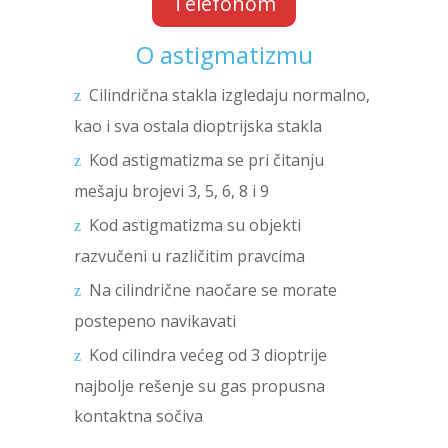
Telefonom
O astigmatizmu
Cilindrična stakla izgledaju normalno,
kao i sva ostala dioptrijska stakla
Kod astigmatizma se pri čitanju
mešaju brojevi 3, 5, 6, 8 i 9
Kod astigmatizma su objekti
razvučeni u različitim pravcima
Na cilindrične naočare se morate
postepeno navikavati
Kod cilindra većeg od 3 dioptrije
najbolje rešenje su gas propusna
kontaktna sočiva