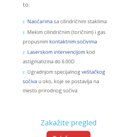
to:
Naočarima
sa cilindričnim staklima
Mekim cilindričnim (toričnim) i gas
propusnim
kontaktnim sočivima
Laserskom intervencijom
kod
astigmatizma do 6.00D
Ugradnjom specijalnog
veštačkog
sočiva
u oko, koje se postavlja na
mesto prirodnog sočiva
Zakažite pregled